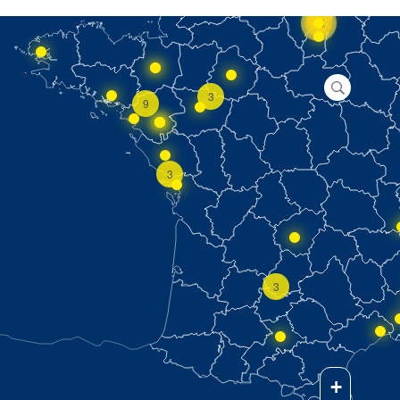
15
3
9
3
3
+