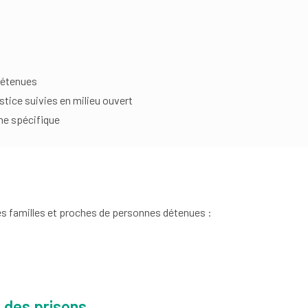
détenues
tice suivies en milieu ouvert
ne spécifique
les familles et proches de personnes détenues :
l des prisons