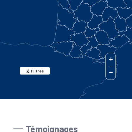
+
Filtres
−
Témoignages