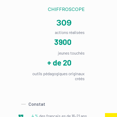
CHIFFROSCOPE
309
actions réalisées
3900
jeunes touchés
+ de 20
outils pédagogiques originaux
créés
Constat
4 %
des français.es de 16-21 ans