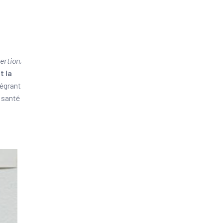
ertion,
t la
tégrant
a santé