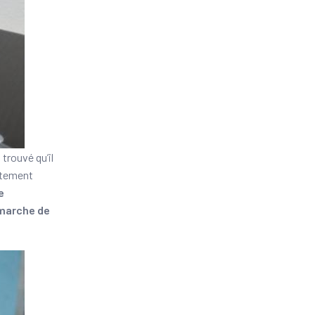
trouvé qu’il
rètement
e
émarche de