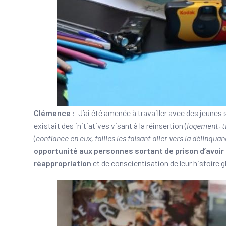
Clémence
: J’ai été amenée à travailler avec des jeunes s
existait des initiatives visant à la réinsertion (
logement, tr
(
confiance en eux, failles les faisant aller vers la délinquan
opportunité aux personnes sortant de prison d’avoir 
réappropriation
et de conscientisation de leur histoire 