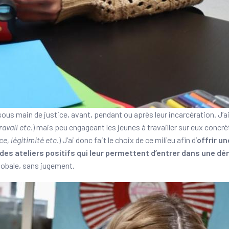
ous main de justice, avant, pendant ou après leur incarcération. J’ai 
avail etc.
) mais peu engageant les jeunes à travailler sur eux conc
ce, légitimité etc.
) J’ai donc fait le choix de ce milieu afin d’
offrir un
des ateliers positifs qui leur permettent d’entrer dans une d
globale, sans jugement.