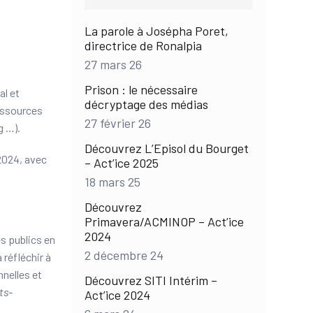
La parole à Josépha Poret,
directrice de Ronalpia
27 mars 26
Prison : le nécessaire
al et
décryptage des médias
ressources
27 février 26
g …).
Découvrez L’Episol du Bourget
 2024, avec
– Act’ice 2025
18 mars 25
Découvrez
Primavera/ACMINOP – Act’ice
2024
des publics en
2 décembre 24
 réfléchir à
nnelles et
Découvrez SITI Intérim –
ts-
Act’ice 2024