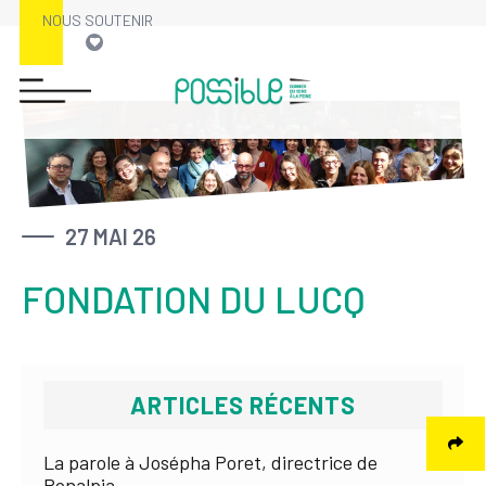
NOUS SOUTENIR
Skip
to
content
27 MAI 26
FONDATION DU LUCQ
ARTICLES RÉCENTS
La parole à Josépha Poret, directrice de
Ronalpia