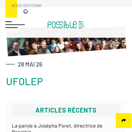
NOUS SOUTENIR
Skip
to
content
28 MAI 26
UFOLEP
ARTICLES RÉCENTS
La parole à Josépha Poret, directrice de
Ronalpia