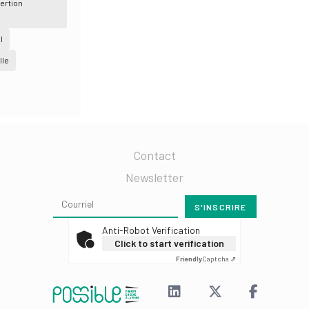
ertion
l
lle
Contact
Newsletter
Anti-Robot Verification
Click to start verification
Friendly
Captcha ⇗