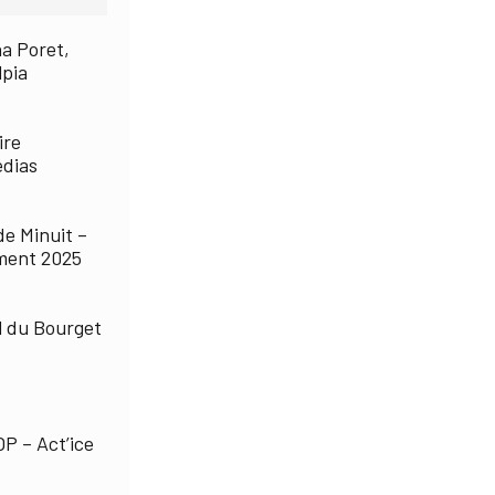
a Poret,
lpia
ire
édias
de Minuit –
ment 2025
l du Bourget
P – Act’ice